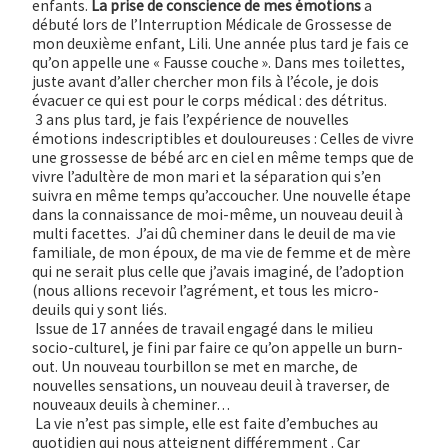
enfants.
La prise de conscience de mes émotions
a
débuté lors de l’Interruption Médicale de Grossesse de
mon deuxième enfant, Lili. Une année plus tard je fais ce
qu’on appelle une « Fausse couche ». Dans mes toilettes,
juste avant d’aller chercher mon fils à l’école, je dois
évacuer ce qui est pour le corps médical : des détritus.
3 ans plus tard, je fais l’expérience de nouvelles
émotions indescriptibles et douloureuses : Celles de vivre
une grossesse de bébé arc en ciel en même temps que de
vivre l’adultère de mon mari et la séparation qui s’en
suivra en même temps qu’accoucher. Une nouvelle étape
dans la connaissance de moi-même, un nouveau deuil à
multi facettes. J’ai dû cheminer dans le deuil de ma vie
familiale, de mon époux, de ma vie de femme et de mère
qui ne serait plus celle que j’avais imaginé, de l’adoption
(nous allions recevoir l’agrément, et tous les micro-
deuils qui y sont liés.
Issue de 17 années de travail engagé dans le milieu
socio-culturel, je fini par faire ce qu’on appelle un burn-
out. Un nouveau tourbillon se met en marche, de
nouvelles sensations, un nouveau deuil à traverser, de
nouveaux deuils à cheminer…
La vie n’est pas simple, elle est faite d’embuches au
quotidien qui nous atteignent différemment . Car